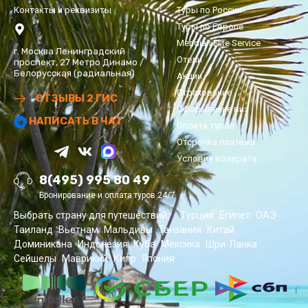
Контакты и реквизиты
Туры по России
Туры по Европе
Meridian Elite Service
г. Москва Ленинградский
Отели
проспект, 27 Метро Динамо /
Белорусская (радиальная)
Акции
Страхование
ОТЗЫВЫ 2 ГИС
Оформление виз
НАПИСАТЬ В ЧАТ
Оплата туров
Отсрочка платежа
Условия возврата
8(495) 995 80 49
Бронирование и оплата туров 24/7
Выбрать страну для путешествий:
Турция
Египет
ОАЭ
Таиланд
Вьетнам
Мальдивы
Танзания
Китай
Доминикана
Индонезия
Куба
Мексика
Шри-Ланка
Сейшелы
Маврикий
Кипр
Япония